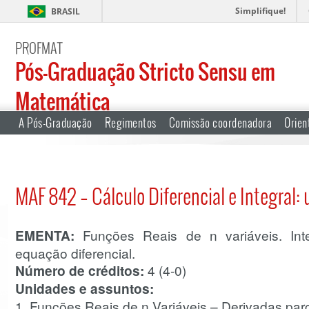
Simplifique!
BRASIL
PROFMAT
Pós-Graduação Stricto Sensu em
Matemática
A Pós-Graduação
Regimentos
Comissão coordenadora
Orien
MAF 842 – Cálculo Diferencial e Integral
EMENTA:
Funções Reais de n variáveis. Inte
equação diferencial.
Número de créditos:
4 (4-0)
Unidades e assuntos:
1. Funções Reais de n Variáveis – Derivadas parci